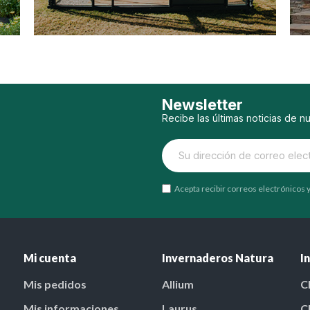
Newsletter
Recibe las últimas noticias de n
Acepta recibir correos electrónicos
Mi cuenta
Invernaderos Natura
I
Mis pedidos
Allium
C
Mis informaciones
Laurus
C