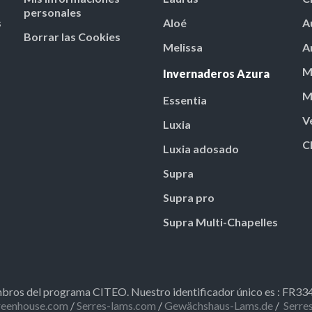
personales
s
Aloé
A
Borrar las Cookies
Melissa
A
M
Invernaderos Azura
M
Essentia
V
Luxia
C
Luxia adosado
Supra
Supra pro
Supra Multi-Chapelles
ros del programa CITEO. Nuestro identificador único es : FR3
eenhouse.com
/
Serres-lams.com
/
Gewächshaus-Lams.de
/
Serre