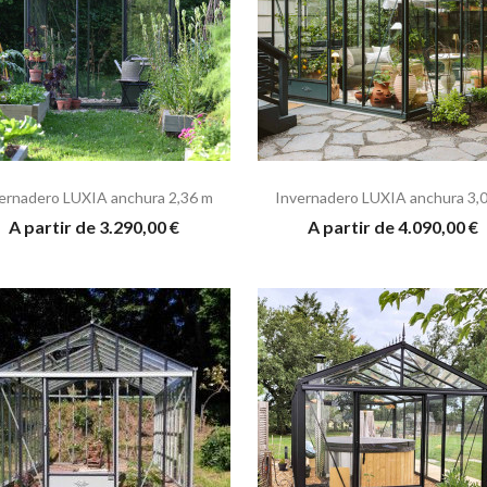
ernadero LUXIA anchura 2,36 m
Invernadero LUXIA anchura 3,
A partir de 3.290,00 €
A partir de 4.090,00 €