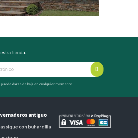
uestra tienda.
 y puede darse de baja en cualquier momento.
nvernaderos antiguo
lassique con buhardilla
lassique