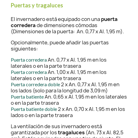
Puertas y tragaluces
El invernadero está equipado con una
puerta
corredera
de dimensiones cómodas
(Dimensiones de la puerta: An. 0,77 x Al. 1,95 m).
Opcionalmente, puede añadir las puertas
siguientes:
An. 0,77 x Al. 1,95 m en los
Puerta corredera
laterales o en la parte trasera
An. 1,00 x Al. 1,95 m en los
Puerta corredera
laterales o en la parte trasera
2 x An. 0,77 x Al. 1,95 m en
Puerta corredera doble
los lados (solo para la longitud de 3,09 m)
An. 0,65 x Al. 1,95 m en los laterales
Puerta batiente
o en la parte trasera
2 x An. 0,70 x Al. 1,95 m en los
Puerta batiente doble
lados o en la parte trasera
La ventilación de sus invernadero está
garantizada por los
tragaluces
(An. 73 x Al. 82,5