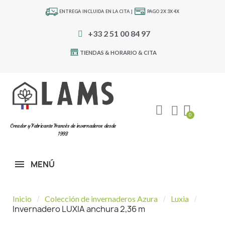
ENTREGA INCLUIDA EN LA CITA |
PAGO 2X 3X 4X
+33 2 51 00 84 97
TIENDAS & HORARIO & CITA
Creador y Fabricante Francés de invernaderos desde
1993
MENÚ
Inicio
Colección de invernaderos Azura
Luxia
Invernadero LUXIA anchura 2,36 m