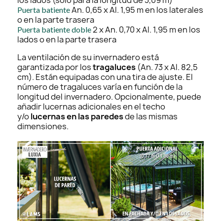
An. 0,65 x Al. 1,95 m en los laterales
Puerta batiente
o en la parte trasera
2 x An. 0,70 x Al. 1,95 m en los
Puerta batiente doble
lados o en la parte trasera
La ventilación de su invernadero está
garantizada por los
tragaluces
(An. 73 x Al. 82,5
cm). Están equipadas con una tira de ajuste. El
número de tragaluces varía en función de la
longitud del invernadero. Opcionalmente, puede
añadir lucernas adicionales en el techo
y/o
lucernas en las paredes
de las mismas
dimensiones.