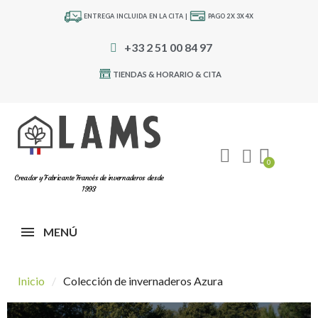
ENTREGA INCLUIDA EN LA CITA |
PAGO 2X 3X 4X
+33 2 51 00 84 97
TIENDAS & HORARIO & CITA
Creador y Fabricante Francés de invernaderos desde
1993
MENÚ
Inicio
Colección de invernaderos Azura