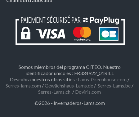
Chambord adosado
Somos miembros del programa CITEO. Nuestro
identificador único es : FR334922_01RILL
Descubra nuestros otros sitios :
Lams-Greenhouse.com
/
Serres-lams.com
/
Gewächshaus-Lams.de
/
Serres-Lams.be
/
Serres-Lams.ch
/
Doviris.com
©2026 - Invernaderos-Lams.com