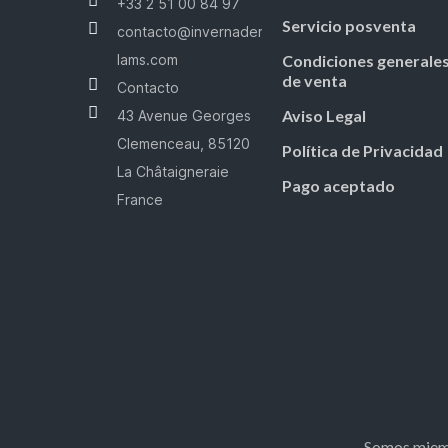
+33 2 51 00 84 97
Servicio posventa
contacto@invernaderos-
lams.com
Condiciones generale
de venta
Contacto
Aviso Legal
43 Avenue Georges
Clemenceau, 85120
Política de Privacidad
La Châtaigneraie
Pago aceptado
France
Somos miemb