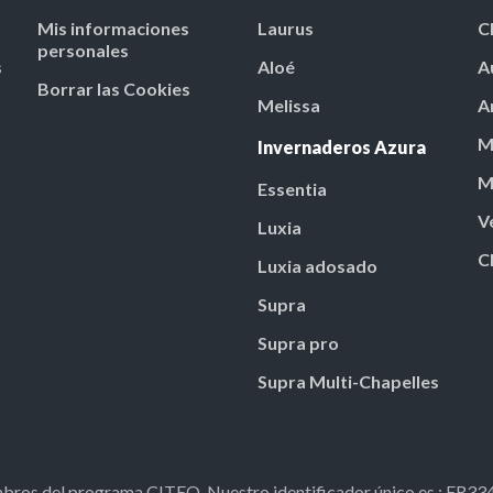
Mis informaciones
Laurus
C
personales
s
Aloé
A
Borrar las Cookies
Melissa
A
M
Invernaderos Azura
M
Essentia
V
Luxia
C
Luxia adosado
Supra
Supra pro
Supra Multi-Chapelles
ros del programa CITEO. Nuestro identificador único es : FR3