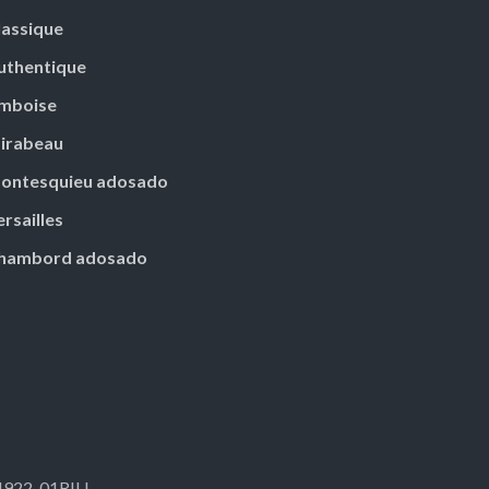
lassique
uthentique
mboise
irabeau
ontesquieu adosado
ersailles
hambord adosado
34922_01RILL