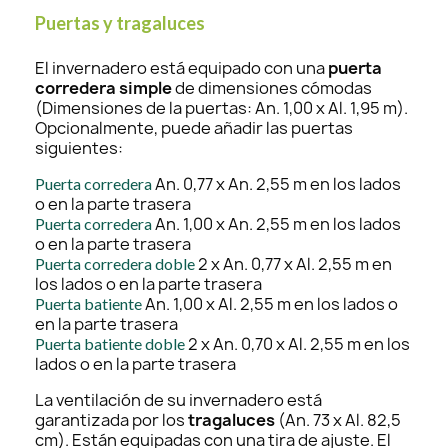
Puertas y tragaluces
El invernadero está equipado con una
puerta
corredera simple
de dimensiones cómodas
(Dimensiones de la puertas: An. 1,00 x Al. 1,95 m).
Opcionalmente, puede añadir las puertas
siguientes:
An. 0,77 x An. 2,55 m en los lados
Puerta corredera
o en la parte trasera
An. 1,00 x An. 2,55 m en los lados
Puerta corredera
o en la parte trasera
2 x An. 0,77 x Al. 2,55 m en
Puerta corredera doble
los lados o en la parte trasera
An. 1,00 x Al. 2,55 m en los lados o
Puerta batiente
en la parte trasera
2 x An. 0,70 x Al. 2,55 m en los
Puerta batiente doble
lados o en la parte trasera
La ventilación de su invernadero está
garantizada por los
tragaluces
(An. 73 x Al. 82,5
cm). Están equipadas con una tira de ajuste. El