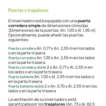
Puertas y tragaluces
El invernadero está equipado con una
puerta
corredera simple
de dimensiones cómodas
(Dimensiones de la puertas: An. 1,00 x Al. 1,95 m).
Opcionalmente, puede añadir las puertas
siguientes:
An. 0,77 x An. 2,55 m en los lados
Puerta corredera
o en la parte trasera
An. 1,00 x An. 2,55 m en los lados
Puerta corredera
o en la parte trasera
2 x An. 0,77 x Al. 2,55 m en
Puerta corredera doble
los lados o en la parte trasera
An. 1,00 x Al. 2,55 m en los lados o
Puerta batiente
en la parte trasera
2 x An. 0,70 x Al. 2,55 m en los
Puerta batiente doble
lados o en la parte trasera
La ventilación de su invernadero está
garantizada por los
tragaluces
(An. 73 x Al. 82,5