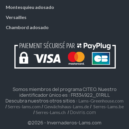
Montesquieu adosado
Versailles
Chambord adosado
Somos miembros del programa CITEO. Nuestro
identificador único es : FR334922_01RILL
Descubra nuestros otros sitios :
Lams-Greenhouse.com
/
/
/
Serres-lams.com
Gewächshaus-Lams.de
Serres-Lams.be
/
/
Doviris.com
Serres-Lams.ch
©2026 - Invernaderos-Lams.com