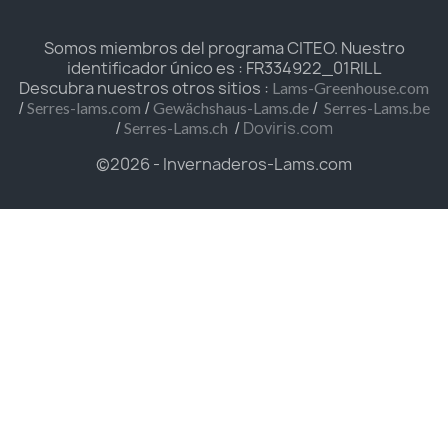
Somos miembros del programa CITEO. Nuestro
identificador único es : FR334922_01RILL
Descubra nuestros otros sitios :
Lams-Greenhouse.com
/
/
/
Serres-lams.com
Gewächshaus-Lams.de
Serres-Lams.be
/
/
Doviris.com
Serres-Lams.ch
©2026 - Invernaderos-Lams.com