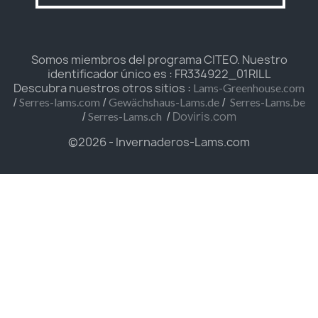
Somos miembros del programa CITEO. Nuestro
identificador único es : FR334922_01RILL
Descubra nuestros otros sitios :
Lams-Greenhouse.com
/
/
/
Serres-lams.com
Gewächshaus-Lams.de
Serres-Lams.be
/
/
Doviris.com
Serres-Lams.ch
©2026 - Invernaderos-Lams.com