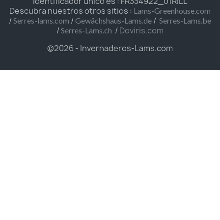
identificador único es : FR334922_01RILL
Descubra nuestros otros sitios :
Lams-Greenhouse.com
/
/
/
Serres-lams.com
Gewächshaus-Lams.de
Serres-Lams.be
/
/
Doviris.com
Serres-Lams.ch
©2026 - Invernaderos-Lams.com