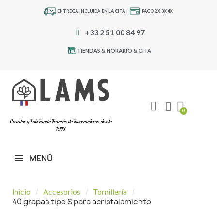
ENTREGA INCLUIDA EN LA CITA |
PAGO 2X 3X 4X
+33 2 51 00 84 97
TIENDAS & HORARIO & CITA
Creador y Fabricante Francés de invernaderos desde
1993
MENÚ
Inicio
Accesorios
Tornillería
40 grapas tipo S para acristalamiento