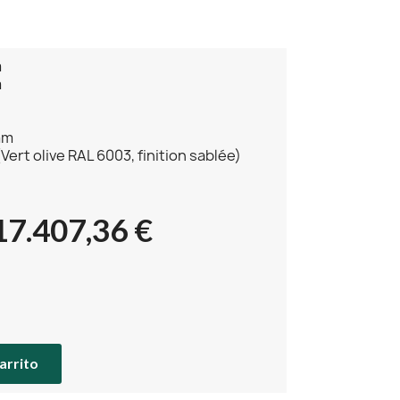
m
m
mm
Vert olive RAL 6003, finition sablée)
17.407,36 €
carrito