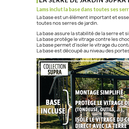
Lams inclut la base dans toutes ses serr
La base est un élément important et essent
toutes nos serres de jardin.
La base assure la stabilité de la serre et 
La base protège le vitrage contre les chocs
La base permet d'isoler le vitrage du contac
La base est découpé au niveau des portes p