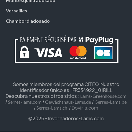
Montesquieu adosado
Versailles
Chambord adosado
Somos miembros del programa CITEO. Nuestro
identificador único es : FR334922_01RILL
Descubra nuestros otros sitios :
Lams-Greenhouse.com
/
/
/
Serres-lams.com
Gewächshaus-Lams.de
Serres-Lams.be
/
/
Doviris.com
Serres-Lams.ch
©2026 - Invernaderos-Lams.com