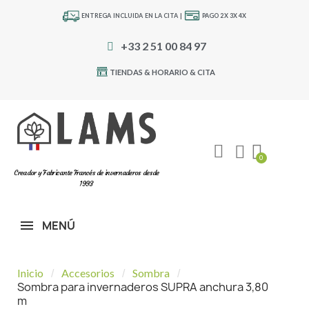
ENTREGA INCLUIDA EN LA CITA |
PAGO 2X 3X 4X
+33 2 51 00 84 97
TIENDAS & HORARIO & CITA
Creador y Fabricante Francés de invernaderos desde
1993
MENÚ
Inicio
Accesorios
Sombra
Sombra para invernaderos SUPRA anchura 3,80
m