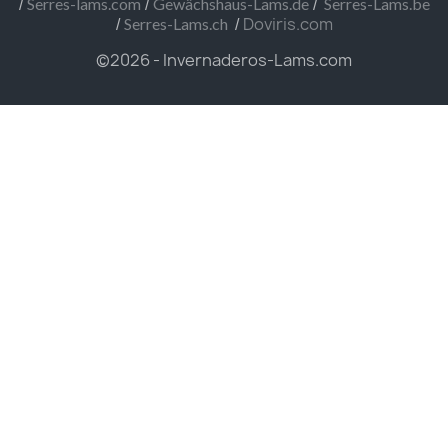
/
/
/
Serres-lams.com
Gewächshaus-Lams.de
Serres-Lams.be
/
/
Doviris.com
Serres-Lams.ch
©2026 - Invernaderos-Lams.com