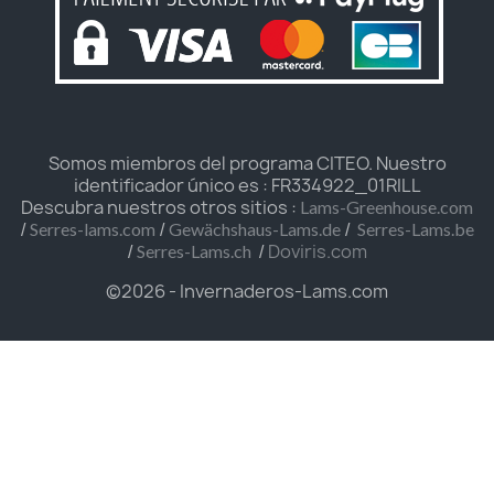
Somos miembros del programa CITEO. Nuestro
identificador único es : FR334922_01RILL
Descubra nuestros otros sitios :
Lams-Greenhouse.com
/
/
/
Serres-lams.com
Gewächshaus-Lams.de
Serres-Lams.be
/
/
Doviris.com
Serres-Lams.ch
©2026 - Invernaderos-Lams.com