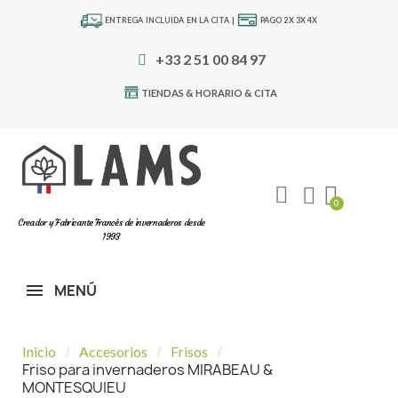
ENTREGA INCLUIDA EN LA CITA |
PAGO 2X 3X 4X
+33 2 51 00 84 97
TIENDAS & HORARIO & CITA
Creador y Fabricante Francés de invernaderos desde
1993
MENÚ
Inicio
Accesorios
Frisos
Friso para invernaderos MIRABEAU &
MONTESQUIEU