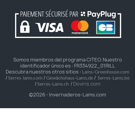
Somos miembros del programa CITEO. Nuestro
identificador único es : FR334922_01RILL
Descubra nuestros otros sitios :
Lams-Greenhouse.com
/
/
/
Serres-lams.com
Gewächshaus-Lams.de
Serres-Lams.be
/
/
Doviris.com
Serres-Lams.ch
©2026 - Invernaderos-Lams.com