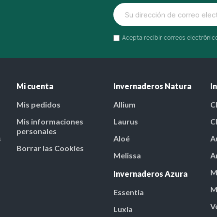
Acepta recibir correos electróni
Mi cuenta
Invernaderos Natura
I
Mis pedidos
Allium
C
Mis informaciones
Laurus
C
personales
s
Aloé
A
Borrar las Cookies
Melissa
A
M
Invernaderos Azura
M
Essentia
V
Luxia