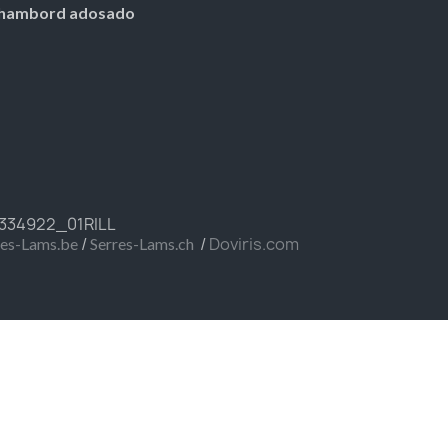
hambord adosado
FR334922_01RILL
/
/
Doviris.com
res-Lams.be
Serres-Lams.ch