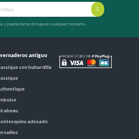
cos y puede darse de baja en cualquier momento.
nvernaderos antiguo
lassique con buhardilla
lassique
uthentique
mboise
irabeau
ontesquieu adosado
ersailles