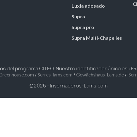
C
Luxia adosado
Supra
Supra pro
Supra Multi-Chapelles
 del programa CITEO. Nuestro identificador único es : 
/
/
/
Greenhouse.com
Serres-lams.com
Gewächshaus-Lams.de
Ser
©2026 - Invernaderos-Lams.com