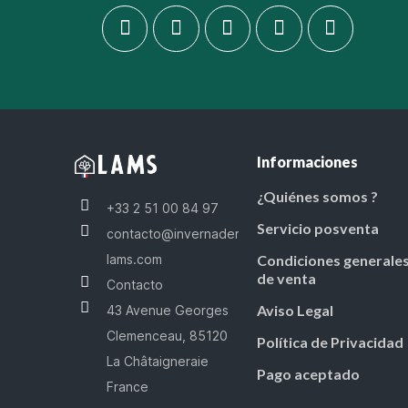
Informaciones
¿Quiénes somos ?
+33 2 51 00 84 97
Servicio posventa
contacto@invernaderos-
lams.com
Condiciones generale
de venta
Contacto
Aviso Legal
43 Avenue Georges
Clemenceau, 85120
Política de Privacidad
La Châtaigneraie
Pago aceptado
France