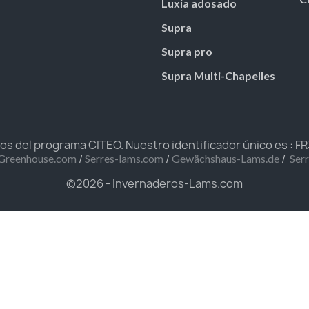
Luxia adosado
Supra
Supra pro
Supra Multi-Chapelles
 del programa CITEO. Nuestro identificador único es : 
/
/
/
Greenhouse.com
Serres-lams.com
Gewächshaus-Lams.de
Ser
©2026 - Invernaderos-Lams.com