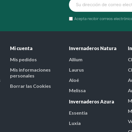
Acepta recibir correos electróni
Mi cuenta
Invernaderos Natura
I
Mis pedidos
Allium
C
Mis informaciones
Laurus
C
personales
s
Aloé
A
Borrar las Cookies
Melissa
A
M
Invernaderos Azura
M
Essentia
V
Luxia
C