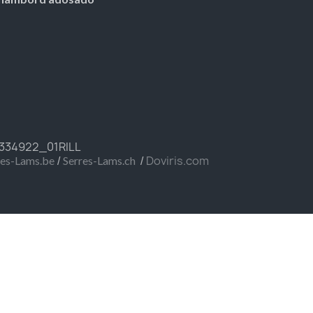
FR334922_01RILL
/
/
Doviris.com
res-Lams.be
Serres-Lams.ch