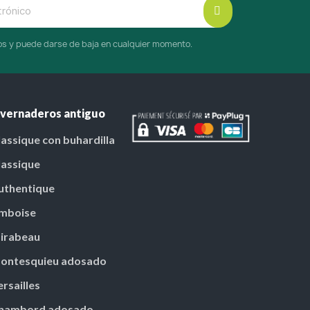
cos y puede darse de baja en cualquier momento.
nvernaderos antiguo
lassique con buhardilla
lassique
uthentique
mboise
irabeau
ontesquieu adosado
ersailles
hambord adosado