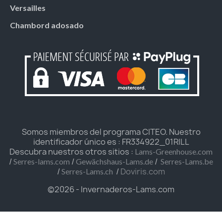
Versailles
Chambord adosado
Somos miembros del programa CITEO. Nuestro
identificador único es : FR334922_01RILL
Descubra nuestros otros sitios :
Lams-Greenhouse.com
/
/
/
Serres-lams.com
Gewächshaus-Lams.de
Serres-Lams.be
/
/
Doviris.com
Serres-Lams.ch
©2026 - Invernaderos-Lams.com