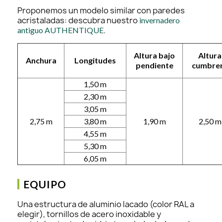
Proponemos un modelo similar con paredes
acristaladas: descubra nuestro
invernadero
.
antiguo AUTHENTIQUE
Altura bajo
Altura
Anchura
Longitudes
pendiente
cumbre
1,50 m
2,30 m
3,05 m
2,75 m
3,80 m
1,90 m
2,50 m
4,55 m
5,30 m
6,05 m
EQUIPO
Una estructura de aluminio lacado (color RAL a
elegir), tornillos de acero inoxidable y