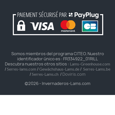
Somos miembros del programa CITEO. Nuestro
identificador único es : FR334922_01RILL
Descubra nuestros otros sitios :
Lams-Greenhouse.com
/
/
/
Serres-lams.com
Gewächshaus-Lams.de
Serres-Lams.be
/
/
Doviris.com
Serres-Lams.ch
©2026 - Invernaderos-Lams.com