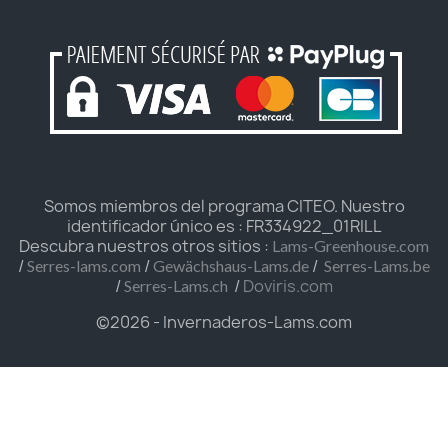
Somos miembros del programa CITEO. Nuestro
identificador único es : FR334922_01RILL
Descubra nuestros otros sitios :
Lams-Greenhouse.com
/
/
/
Serres-lams.com
Gewächshaus-Lams.de
Serres-Lams.be
/
/
Doviris.com
Serres-Lams.ch
©2026 - Invernaderos-Lams.com