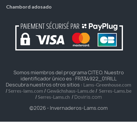
Chambord adosado
Somos miembros del programa CITEO. Nuestro
identificador único es : FR334922_01RILL
Descubra nuestros otros sitios :
Lams-Greenhouse.com
/
/
/
Serres-lams.com
Gewächshaus-Lams.de
Serres-Lams.be
/
/
Doviris.com
Serres-Lams.ch
©2026 - Invernaderos-Lams.com