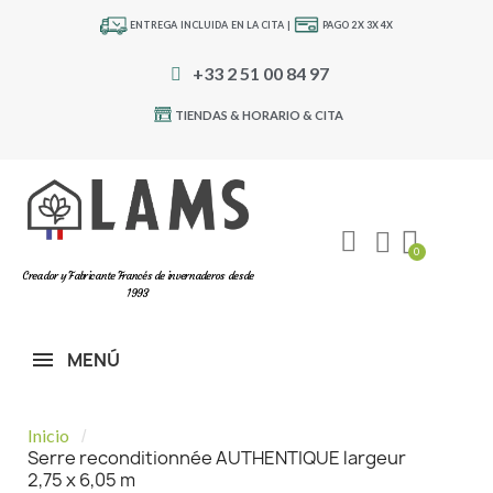
ENTREGA INCLUIDA EN LA CITA |
PAGO 2X 3X 4X
+33 2 51 00 84 97
TIENDAS & HORARIO & CITA
Creador y Fabricante Francés de invernaderos desde
1993
MENÚ
Inicio
Serre reconditionnée AUTHENTIQUE largeur
2,75 x 6,05 m