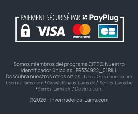
Somos miembros del programa CITEO. Nuestro
identificador único es : FR334922_01RILL
Descubra nuestros otros sitios :
Lams-Greenhouse.com
/
/
/
Serres-lams.com
Gewächshaus-Lams.de
Serres-Lams.be
/
/
Doviris.com
Serres-Lams.ch
©2026 - Invernaderos-Lams.com