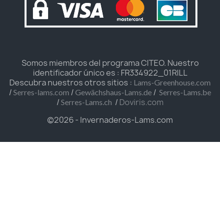
Somos miembros del programa CITEO. Nuestro
identificador único es : FR334922_01RILL
Descubra nuestros otros sitios :
Lams-Greenhouse.com
/
/
/
Serres-lams.com
Gewächshaus-Lams.de
Serres-Lams.be
/
/
Doviris.com
Serres-Lams.ch
©2026 - Invernaderos-Lams.com