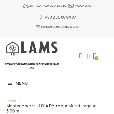
ENTREGA INCLUIDA EN LA CITA |
PAGO 2X 3X 4X
+33 2 51 00 84 97
TIENDAS & HORARIO & CITA
Creador y Fabricante Francés de invernaderos desde
1993
MENÚ
Inicio
Montage serre LUXIA Rétro sur Muret largeur
3,09 m