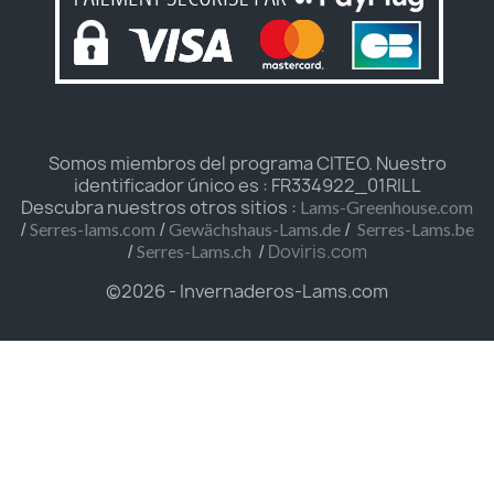
Somos miembros del programa CITEO. Nuestro
identificador único es : FR334922_01RILL
Descubra nuestros otros sitios :
Lams-Greenhouse.com
/
/
/
Serres-lams.com
Gewächshaus-Lams.de
Serres-Lams.be
/
/
Doviris.com
Serres-Lams.ch
©2026 - Invernaderos-Lams.com