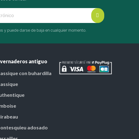
cos y puede darse de baja en cualquier momento.
nvernaderos antiguo
lassique con buhardilla
lassique
uthentique
mboise
irabeau
ontesquieu adosado
ersailles