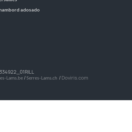
hambord adosado
FR334922_01RILL
/
/
Doviris.com
res-Lams.be
Serres-Lams.ch