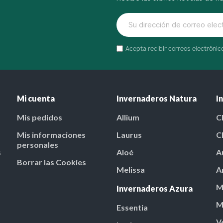
Acepta recibir correos electróni
Mi cuenta
Invernaderos Natura
I
Mis pedidos
Allium
C
Mis informaciones
Laurus
C
personales
s
Aloé
A
Borrar las Cookies
Melissa
A
M
Invernaderos Azura
M
Essentia
V