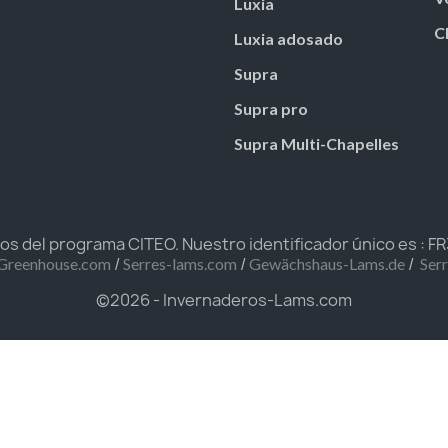
Luxia
C
Luxia adosado
Supra
Supra pro
Supra Multi-Chapelles
 del programa CITEO. Nuestro identificador único es : 
/
/
/
Greenhouse.com
Serres-lams.com
Gewächshaus-Lams.de
Ser
©2026 - Invernaderos-Lams.com