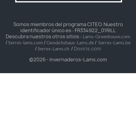
Somos miembros del programa CITEO. Nuestro
identificador único es : FR334922_01RILL
Descubra nuestros otros sitios :
Lams-Greenhouse.com
/
/
/
Serres-lams.com
Gewächshaus-Lams.de
Serres-Lams.be
/
/
Doviris.com
Serres-Lams.ch
©2026 - Invernaderos-Lams.com