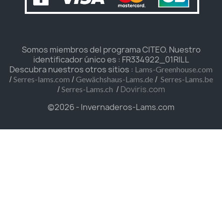
Somos miembros del programa CITEO. Nuestro
identificador único es : FR334922_01RILL
Descubra nuestros otros sitios :
Lams-Greenhouse.com
/
/
/
Serres-lams.com
Gewächshaus-Lams.de
Serres-Lams.be
/
/
Doviris.com
Serres-Lams.ch
©2026 - Invernaderos-Lams.com