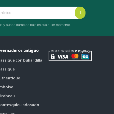
cos y puede darse de baja en cualquier momento.
nvernaderos antiguo
lassique con buhardilla
lassique
uthentique
mboise
irabeau
ontesquieu adosado
ersailles