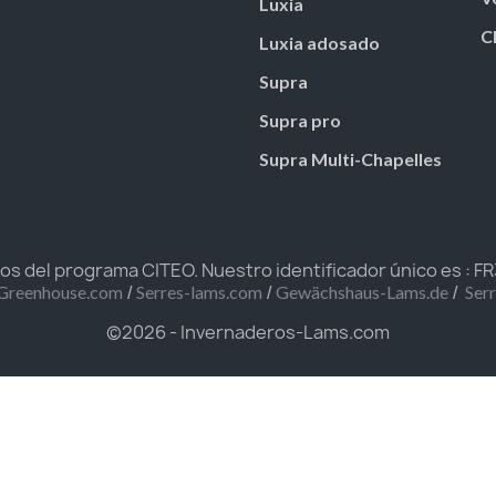
Luxia
C
Luxia adosado
Supra
Supra pro
Supra Multi-Chapelles
 del programa CITEO. Nuestro identificador único es : 
/
/
/
Greenhouse.com
Serres-lams.com
Gewächshaus-Lams.de
Ser
©2026 - Invernaderos-Lams.com