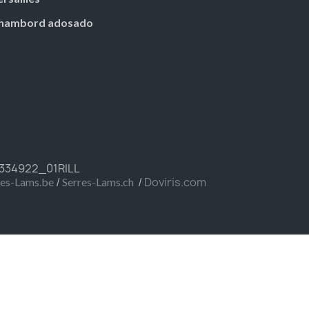
hambord adosado
FR334922_01RILL
/
/
Doviris.com
res-Lams.be
Serres-Lams.ch