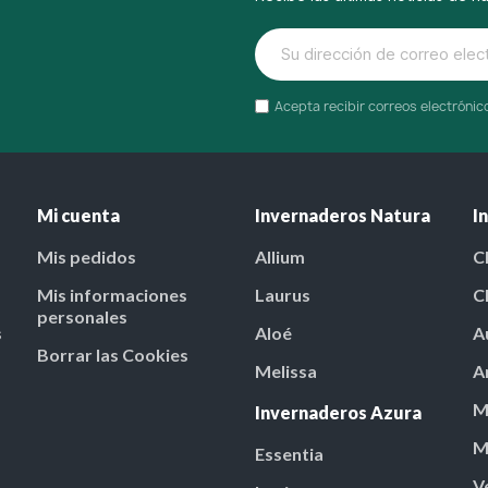
Acepta recibir correos electróni
Mi cuenta
Invernaderos Natura
I
Mis pedidos
Allium
C
Mis informaciones
Laurus
C
personales
s
Aloé
A
Borrar las Cookies
Melissa
A
M
Invernaderos Azura
M
Essentia
V