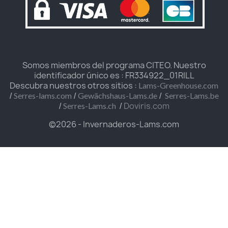
Somos miembros del programa CITEO. Nuestro
identificador único es : FR334922_01RILL
Descubra nuestros otros sitios :
Lams-Greenhouse.com
/
/
/
Serres-lams.com
Gewächshaus-Lams.de
Serres-Lams.be
/
/
Doviris.com
Serres-Lams.ch
©2026 - Invernaderos-Lams.com