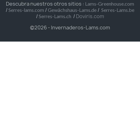
Descubra nuestros otros sitios :
Lams-Greenhouse.com
/
/
/
Serres-lams.com
Gewächshaus-Lams.de
Serres-Lams.be
/
/
Doviris.com
Serres-Lams.ch
©2026 - Invernaderos-Lams.com