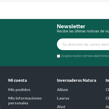
Newsletter
Recibe las últimas noticias de n
Acepta recibir correos electróni
Mi cuenta
Invernaderos Natura
I
Mis pedidos
Allium
C
Mis informaciones
Laurus
C
personales
s
Aloé
A