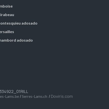
mboise
irabeau
ontesquieu adosado
ersailles
hambord adosado
FR334922_01RILL
/
/
Doviris.com
res-Lams.be
Serres-Lams.ch