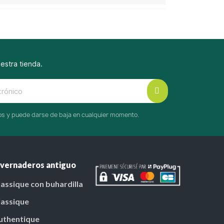
uestra tienda.
cos y puede darse de baja en cualquier momento.
nvernaderos antiguo
lassique con buhardilla
lassique
uthentique