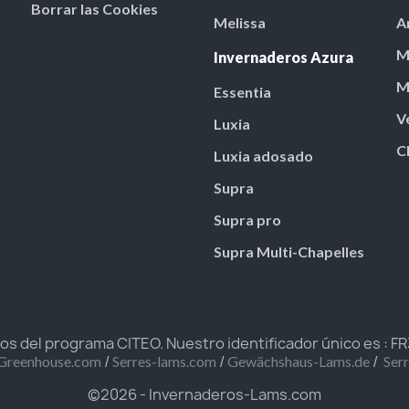
Borrar las Cookies
Melissa
A
M
Invernaderos Azura
M
Essentia
V
Luxia
C
Luxia adosado
Supra
Supra pro
Supra Multi-Chapelles
 del programa CITEO. Nuestro identificador único es : 
/
/
/
Greenhouse.com
Serres-lams.com
Gewächshaus-Lams.de
Ser
©2026 - Invernaderos-Lams.com