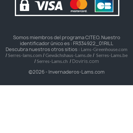
Somos miembros del programa CITEO. Nuestro
identificador único es : FR334922_01RILL
Descubra nuestros otros sitios :
Lams-Greenhouse.com
/
/
/
Serres-lams.com
Gewächshaus-Lams.de
Serres-Lams.be
/
/
Doviris.com
Serres-Lams.ch
©2026 - Invernaderos-Lams.com