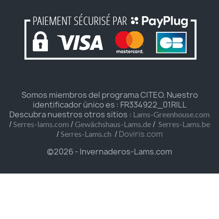
Somos miembros del programa CITEO. Nuestro
identificador único es : FR334922_01RILL
Descubra nuestros otros sitios :
Lams-Greenhouse.com
/
/
/
Serres-lams.com
Gewächshaus-Lams.de
Serres-Lams.be
/
/
Doviris.com
Serres-Lams.ch
©2026 - Invernaderos-Lams.com